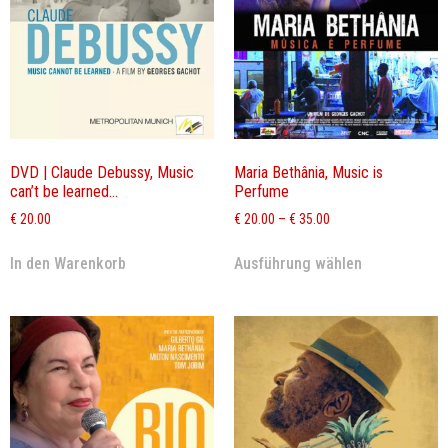
DVD | Claude Debussy, Music
Maria Bethânia, Music is
can’t be learned…
Perfume
€
20.00
€
20.00
–
€
35.00
In den Warenkorb
Ausführung wählen