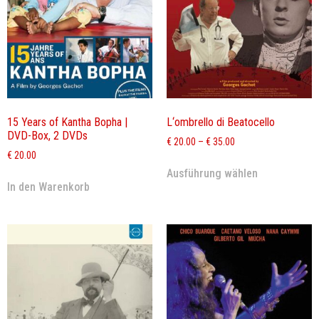
15 Years of Kantha Bopha |
L‘ombrello di Beatocello
DVD-Box, 2 DVDs
€
20.00
–
€
35.00
€
20.00
Ausführung wählen
In den Warenkorb